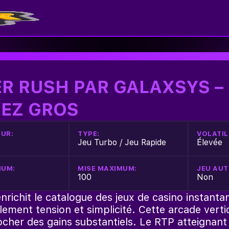
R RUSH PAR GALAXSYS – 
EZ GROS
UR:
TYPE:
VOLATIL
Jeu Turbo / Jeu Rapide
Élevée
MUM:
MISE MAXIMUM:
JEU AUT
100
Non
nrichit le catalogue des jeux de casino instant
lement tension et simplicité. Cette arcade vertica
cher des gains substantiels. Le RTP atteignan