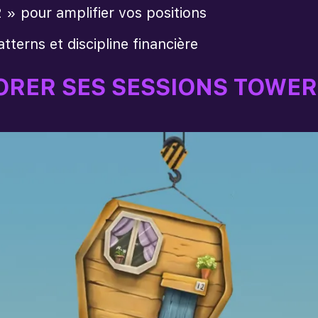
2 » pour amplifier vos positions
tterns et discipline financière
RER SES SESSIONS TOWER