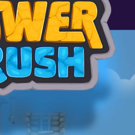
r Rush