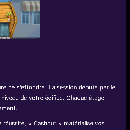
re ne s'effondre. La session débute par le
 niveau de votre édifice. Chaque étage
sement.
e réussite, « Cashout » matérialise vos