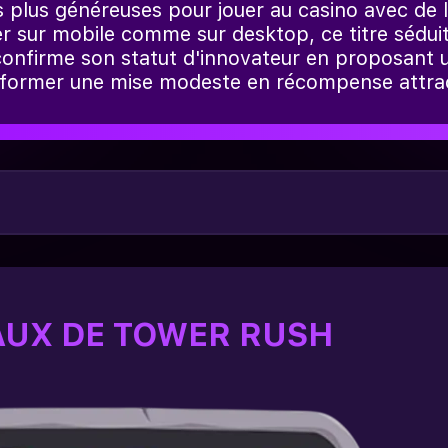
s plus généreuses pour jouer au casino avec de l
r sur mobile comme sur desktop, ce titre séduit 
onfirme son statut d'innovateur en proposant u
sformer une mise modeste en récompense attrac
sh
s Tower Rush
AUX DE TOWER RUSH
h
ux