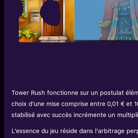
Tower Rush fonctionne sur un postulat éléme
choix d'une mise comprise entre 0,01 € et 1
stabilisé avec succès incrémente un multipli
L'essence du jeu réside dans l'arbitrage per