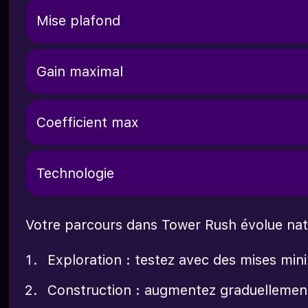
Mise plafond
Gain maximal
Coefficient max
Technologie
Votre parcours dans Tower Rush évolue nat
Exploration : testez avec des mises mi
Construction : augmentez graduellement