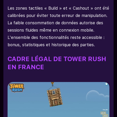
Les zones tactiles « Build » et « Cashout » ont été
calibrées pour éviter toute erreur de manipulation.
La faible consommation de données autorise des
sessions fluides même en connexion mobile.
L'ensemble des fonctionnalités reste accessible :
bonus, statistiques et historique des parties.
CADRE LÉGAL DE TOWER RUSH
EN FRANCE