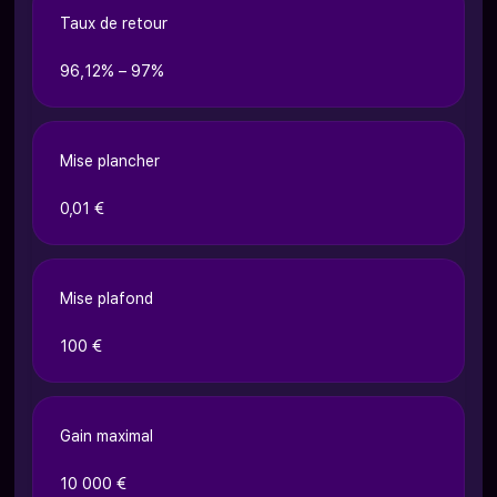
Taux de retour
96,12% – 97%
Mise plancher
0,01 €
Mise plafond
100 €
Gain maximal
10 000 €