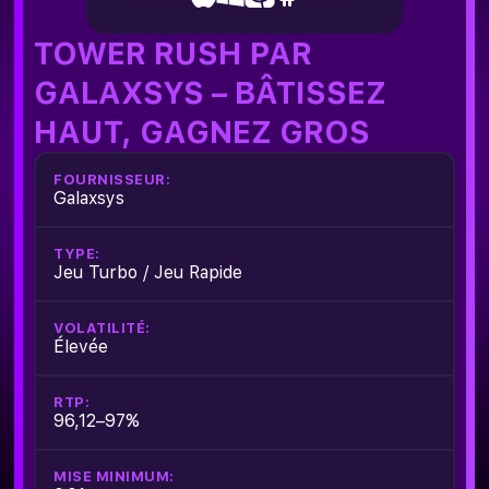
TOWER RUSH PAR
GALAXSYS – BÂTISSEZ
HAUT, GAGNEZ GROS
FOURNISSEUR:
Galaxsys
TYPE:
Jeu Turbo / Jeu Rapide
VOLATILITÉ:
Élevée
RTP:
96,12–97%
MISE MINIMUM: