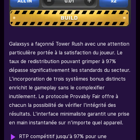
Galaxsys a façonné Tower Rush avec une attention
particulière portée à la satisfaction du joueur. Le
taux de redistribution pouvant grimper à 97%
dépasse significativement les standards du secteur.
L'incorporation de trois systèmes bonus distincts
enrichit le gameplay sans le complexifier
inutilement. Le protocole Provably Fair offre à
chacun la possibilité de vérifier l'intégrité des
résultats. L'interface minimaliste garantit une prise
en main instantanée sur n'importe quel appareil.
RTP compétitif jusqu'à 97% pour une