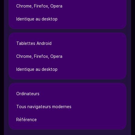
Chrome, Firefox, Opera
Identique au desktop
Tablettes Android
Chrome, Firefox, Opera
Identique au desktop
Ordinateurs
Tous navigateurs modernes
Référence