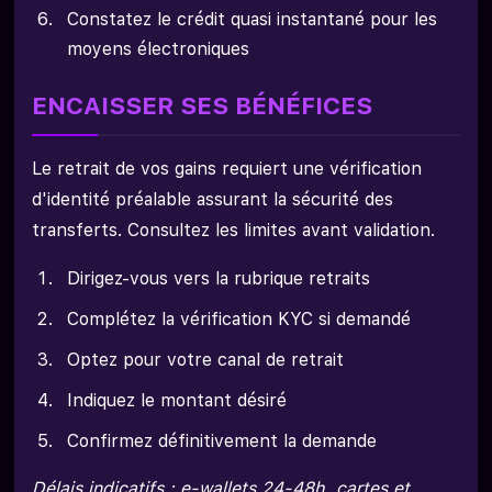
Constatez le crédit quasi instantané pour les
moyens électroniques
ENCAISSER SES BÉNÉFICES
Le retrait de vos gains requiert une vérification
d'identité préalable assurant la sécurité des
transferts. Consultez les limites avant validation.
Dirigez-vous vers la rubrique retraits
Complétez la vérification KYC si demandé
Optez pour votre canal de retrait
Indiquez le montant désiré
Confirmez définitivement la demande
Délais indicatifs : e-wallets 24-48h, cartes et