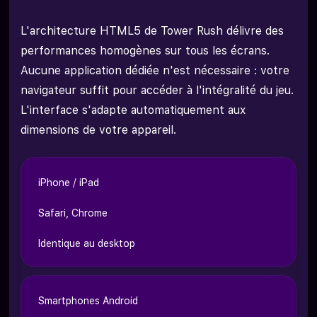
L'architecture HTML5 de Tower Rush délivre des
performances homogènes sur tous les écrans.
Aucune application dédiée n'est nécessaire : votre
navigateur suffit pour accéder à l'intégralité du jeu.
L'interface s'adapte automatiquement aux
dimensions de votre appareil.
iPhone / iPad
Safari, Chrome
Identique au desktop
Smartphones Android