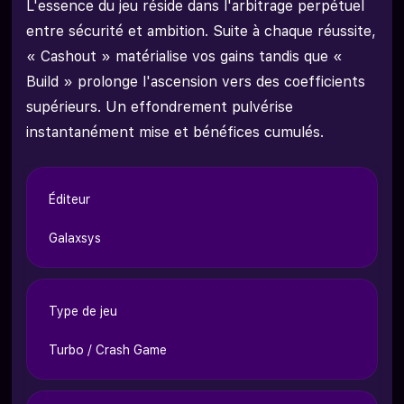
L'essence du jeu réside dans l'arbitrage perpétuel
entre sécurité et ambition. Suite à chaque réussite,
« Cashout » matérialise vos gains tandis que «
Build » prolonge l'ascension vers des coefficients
supérieurs. Un effondrement pulvérise
instantanément mise et bénéfices cumulés.
Éditeur
Galaxsys
Type de jeu
Turbo / Crash Game