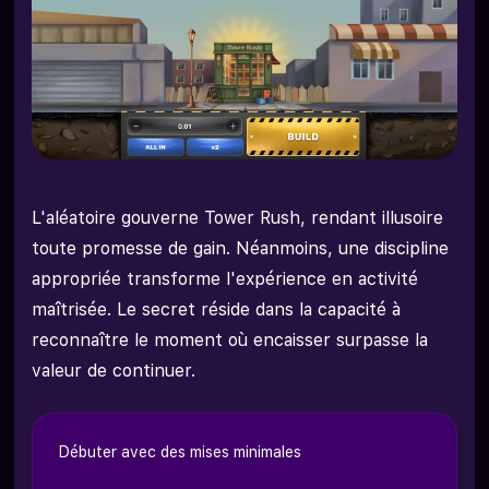
L'aléatoire gouverne Tower Rush, rendant illusoire
toute promesse de gain. Néanmoins, une discipline
appropriée transforme l'expérience en activité
maîtrisée. Le secret réside dans la capacité à
reconnaître le moment où encaisser surpasse la
valeur de continuer.
Débuter avec des mises minimales