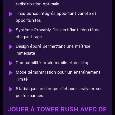
redistribution optimale
Trois bonus intégrés apportant variété et
opportunités
Système Provably Fair certifiant l'équité de
chaque tirage
Design épuré permettant une maîtrise
immédiate
Compatibilité totale mobile et desktop
Mode démonstration pour un entraînement
illimité
Statistiques en temps réel pour analyser ses
performances
JOUER À TOWER RUSH AVEC DE