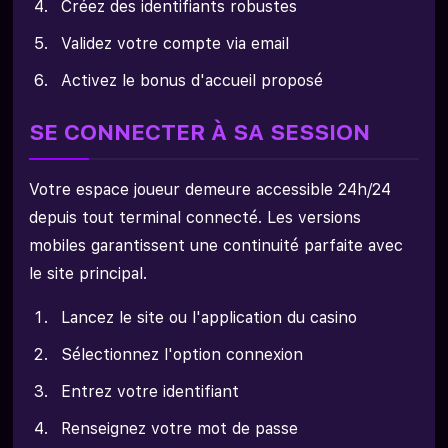
Créez des identifiants robustes
Validez votre compte via email
Activez le bonus d'accueil proposé
SE CONNECTER À SA SESSION
Votre espace joueur demeure accessible 24h/24
depuis tout terminal connecté. Les versions
mobiles garantissent une continuité parfaite avec
le site principal.
Lancez le site ou l'application du casino
Sélectionnez l'option connexion
Entrez votre identifiant
Renseignez votre mot de passe