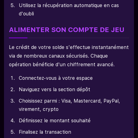
Utilisez la récupération automatique en cas
d'oubli
ALIMENTER SON COMPTE DE JEU
Le crédit de votre solde s'effectue instantanément
via de nombreux canaux sécurisés. Chaque
opération bénéficie d'un chiffrement avancé.
Connectez-vous à votre espace
Naviguez vers la section dépôt
Choisissez parmi : Visa, Mastercard, PayPal,
virement, crypto
Définissez le montant souhaité
Finalisez la transaction