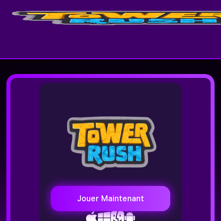
Jouer Maintenant