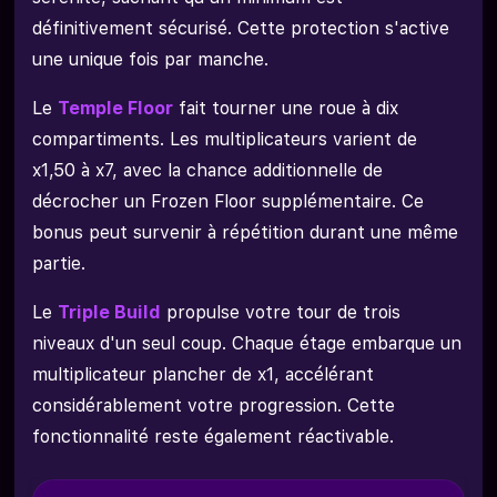
définitivement sécurisé. Cette protection s'active
une unique fois par manche.
Le
Temple Floor
fait tourner une roue à dix
compartiments. Les multiplicateurs varient de
x1,50 à x7, avec la chance additionnelle de
décrocher un Frozen Floor supplémentaire. Ce
bonus peut survenir à répétition durant une même
partie.
Le
Triple Build
propulse votre tour de trois
niveaux d'un seul coup. Chaque étage embarque un
multiplicateur plancher de x1, accélérant
considérablement votre progression. Cette
fonctionnalité reste également réactivable.