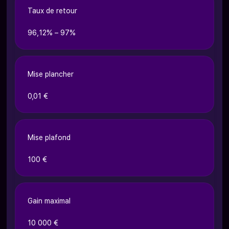
Taux de retour
96,12% – 97%
Mise plancher
0,01 €
Mise plafond
100 €
Gain maximal
10 000 €