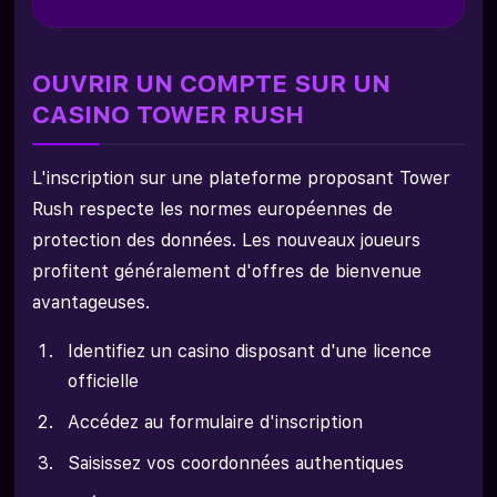
OUVRIR UN COMPTE SUR UN
CASINO TOWER RUSH
L'inscription sur une plateforme proposant Tower
Rush respecte les normes européennes de
protection des données. Les nouveaux joueurs
profitent généralement d'offres de bienvenue
avantageuses.
Identifiez un casino disposant d'une licence
officielle
Accédez au formulaire d'inscription
Saisissez vos coordonnées authentiques