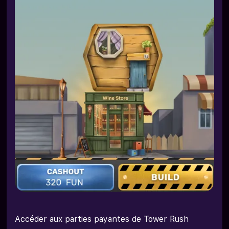
Accéder aux parties payantes de Tower Rush