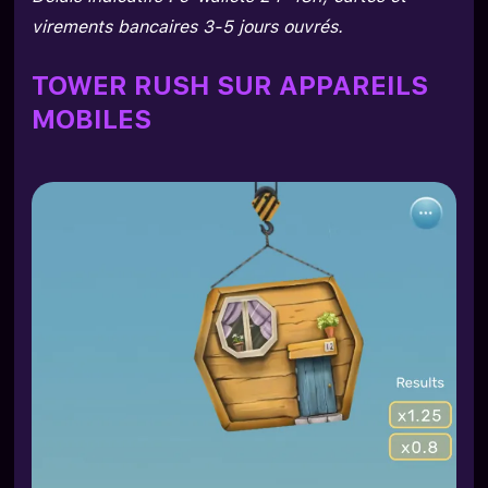
virements bancaires 3-5 jours ouvrés.
TOWER RUSH SUR APPAREILS
MOBILES