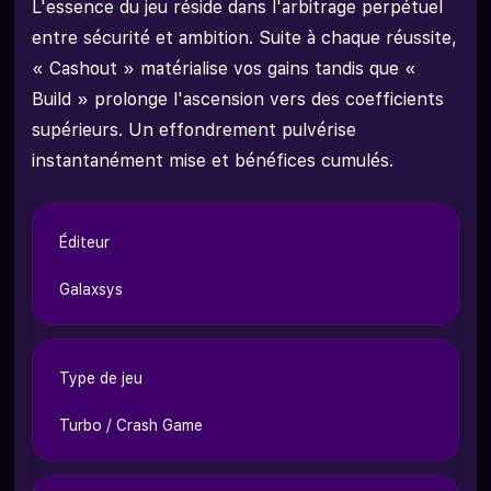
L'essence du jeu réside dans l'arbitrage perpétuel
entre sécurité et ambition. Suite à chaque réussite,
« Cashout » matérialise vos gains tandis que «
Build » prolonge l'ascension vers des coefficients
supérieurs. Un effondrement pulvérise
instantanément mise et bénéfices cumulés.
Éditeur
Galaxsys
Type de jeu
Turbo / Crash Game