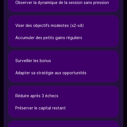
Observer la dynamique de la session sans pression
Viser des objectifs modestes (x2-x4)
Accumuler des petits gains réguliers
Surveiller les bonus
Adapter sa stratégie aux opportunités
Réduire après 3 échecs
Préserver le capital restant