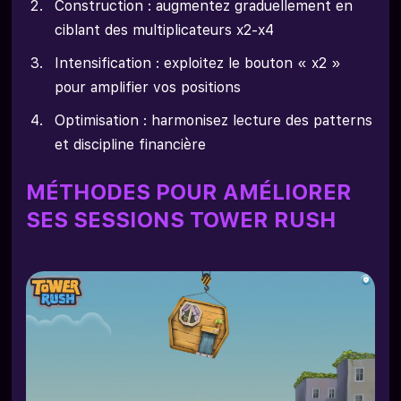
Construction : augmentez graduellement en
ciblant des multiplicateurs x2-x4
Intensification : exploitez le bouton « x2 »
pour amplifier vos positions
Optimisation : harmonisez lecture des patterns
et discipline financière
MÉTHODES POUR AMÉLIORER
SES SESSIONS TOWER RUSH