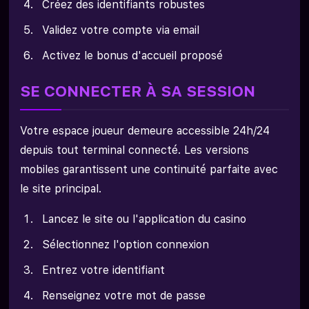
Créez des identifiants robustes
Validez votre compte via email
Activez le bonus d'accueil proposé
SE CONNECTER À SA SESSION
Votre espace joueur demeure accessible 24h/24
depuis tout terminal connecté. Les versions
mobiles garantissent une continuité parfaite avec
le site principal.
Lancez le site ou l'application du casino
Sélectionnez l'option connexion
Entrez votre identifiant
Renseignez votre mot de passe