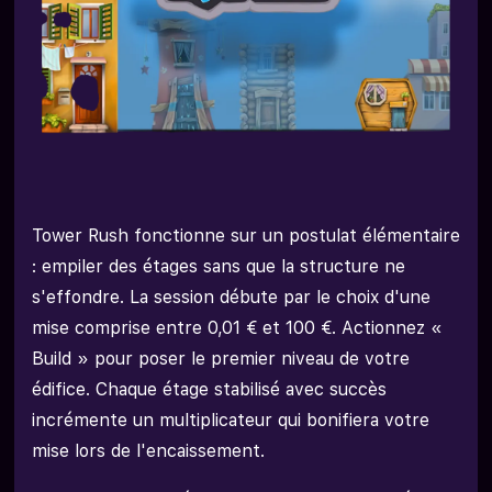
Adopter une Pratique Responsable
Tower Rush fonctionne sur un postulat élémentaire
: empiler des étages sans que la structure ne
s'effondre. La session débute par le choix d'une
mise comprise entre 0,01 € et 100 €. Actionnez «
Build » pour poser le premier niveau de votre
édifice. Chaque étage stabilisé avec succès
incrémente un multiplicateur qui bonifiera votre
mise lors de l'encaissement.