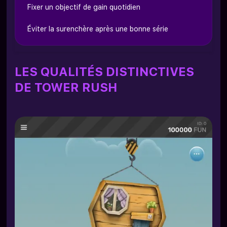
Fixer un objectif de gain quotidien
Éviter la surenchère après une bonne série
LES QUALITÉS DISTINCTIVES
DE TOWER RUSH