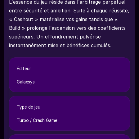
L'essence du jeu réside dans l'arbitrage perpétuel
entre sécurité et ambition. Suite à chaque réussite,
« Cashout » matérialise vos gains tandis que «
Build » prolonge l'ascension vers des coefficients
supérieurs. Un effondrement pulvérise
instantanément mise et bénéfices cumulés.
Éditeur
Galaxsys
Type de jeu
Turbo / Crash Game