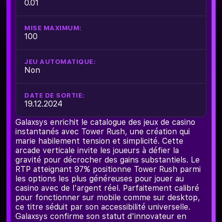
0.01
MISE MAXIMUM:
100
JEU AUTOMATIQUE:
Non
DATE DE SORTIE:
19.12.2024
Galaxsys enrichit le catalogue des jeux de casino
instantanés avec Tower Rush, une création qui
marie habilement tension et simplicité. Cette
arcade verticale invite les joueurs à défier la
gravité pour décrocher des gains substantiels. Le
RTP atteignant 97% positionne Tower Rush parmi
les options les plus généreuses pour jouer au
casino avec de l'argent réel. Parfaitement calibré
pour fonctionner sur mobile comme sur desktop,
ce titre séduit par son accessibilité universelle.
Galaxsys confirme son statut d'innovateur en