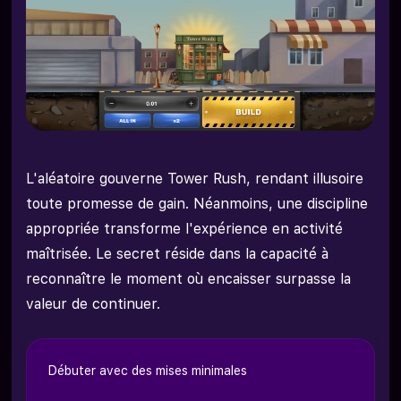
L'aléatoire gouverne Tower Rush, rendant illusoire
toute promesse de gain. Néanmoins, une discipline
appropriée transforme l'expérience en activité
maîtrisée. Le secret réside dans la capacité à
reconnaître le moment où encaisser surpasse la
valeur de continuer.
Débuter avec des mises minimales