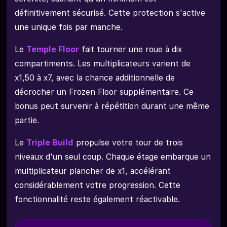
définitivement sécurisé. Cette protection s'active
une unique fois par manche.
Le
Temple Floor
fait tourner une roue à dix
compartiments. Les multiplicateurs varient de
x1,50 à x7, avec la chance additionnelle de
décrocher un Frozen Floor supplémentaire. Ce
bonus peut survenir à répétition durant une même
partie.
Le
Triple Build
propulse votre tour de trois
niveaux d'un seul coup. Chaque étage embarque un
multiplicateur plancher de x1, accélérant
considérablement votre progression. Cette
fonctionnalité reste également réactivable.