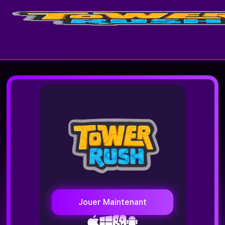
Jouer Maintenant