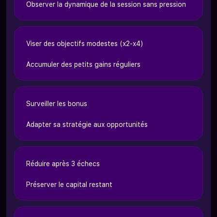
Observer la dynamique de la session sans pression
Viser des objectifs modestes (x2-x4)
Accumuler des petits gains réguliers
Surveiller les bonus
Adapter sa stratégie aux opportunités
Réduire après 3 échecs
Préserver le capital restant