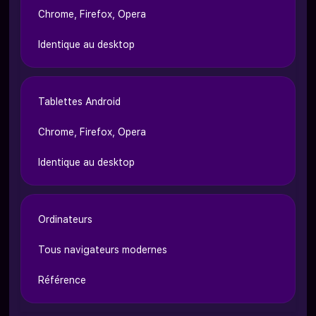
Chrome, Firefox, Opera
Identique au desktop
Tablettes Android
Chrome, Firefox, Opera
Identique au desktop
Ordinateurs
Tous navigateurs modernes
Référence