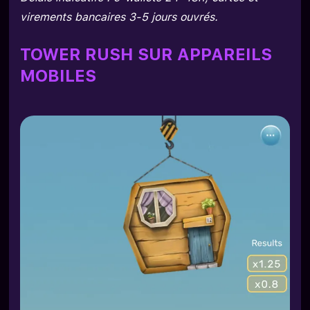
virements bancaires 3-5 jours ouvrés.
TOWER RUSH SUR APPAREILS
MOBILES