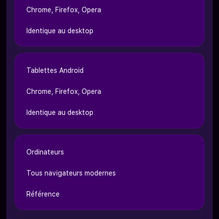
Chrome, Firefox, Opera
Identique au desktop
Tablettes Android
Chrome, Firefox, Opera
Identique au desktop
Ordinateurs
Tous navigateurs modernes
Référence