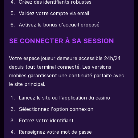
Créez des identifiants robustes
Validez votre compte via email
Activez le bonus d'accueil proposé
SE CONNECTER À SA SESSION
Votre espace joueur demeure accessible 24h/24
depuis tout terminal connecté. Les versions
mobiles garantissent une continuité parfaite avec
le site principal.
Lancez le site ou l'application du casino
Sélectionnez l'option connexion
Entrez votre identifiant
Renseignez votre mot de passe