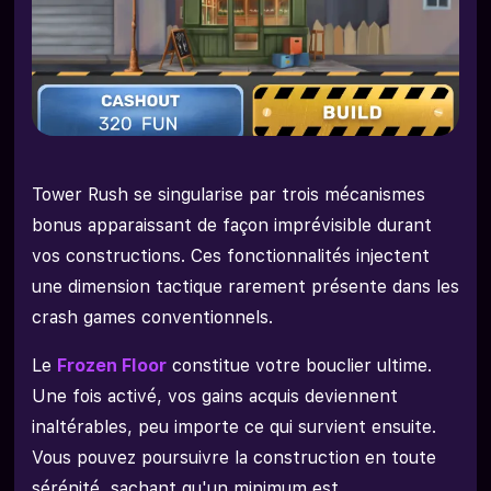
Tower Rush se singularise par trois mécanismes
bonus apparaissant de façon imprévisible durant
vos constructions. Ces fonctionnalités injectent
une dimension tactique rarement présente dans les
crash games conventionnels.
Le
Frozen Floor
constitue votre bouclier ultime.
Une fois activé, vos gains acquis deviennent
inaltérables, peu importe ce qui survient ensuite.
Vous pouvez poursuivre la construction en toute
sérénité, sachant qu'un minimum est