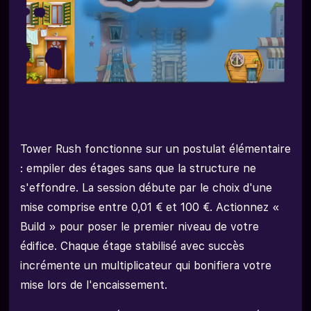
Adopter une Pratique Responsable
Tower Rush fonctionne sur un postulat élémentaire
: empiler des étages sans que la structure ne
s'effondre. La session débute par le choix d'une
mise comprise entre 0,01 € et 100 €. Actionnez «
Build » pour poser le premier niveau de votre
édifice. Chaque étage stabilisé avec succès
incrémente un multiplicateur qui bonifiera votre
mise lors de l'encaissement.