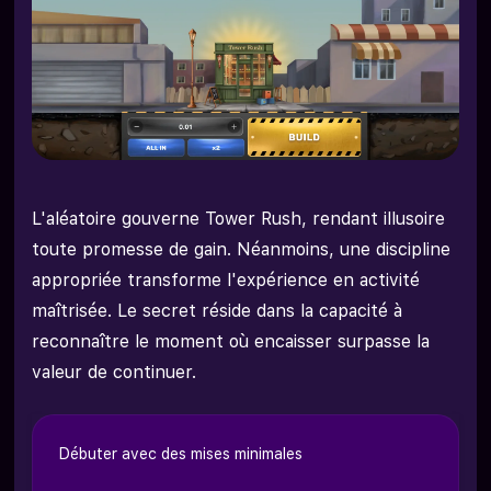
L'aléatoire gouverne Tower Rush, rendant illusoire
toute promesse de gain. Néanmoins, une discipline
appropriée transforme l'expérience en activité
maîtrisée. Le secret réside dans la capacité à
reconnaître le moment où encaisser surpasse la
valeur de continuer.
Débuter avec des mises minimales