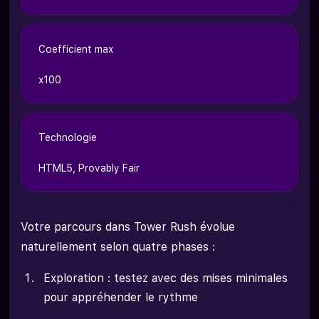
Coefficient max
x100
Technologie
HTML5, Provably Fair
Votre parcours dans Tower Rush évolue
naturellement selon quatre phases :
Exploration : testez avec des mises minimales
pour appréhender le rythme