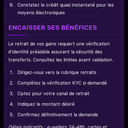
Constatez le crédit quasi instantané pour les
moyens électroniques
ENCAISSER SES BÉNÉFICES
Le retrait de vos gains requiert une vérification
d'identité préalable assurant la sécurité des
transferts. Consultez les limites avant validation.
Dirigez-vous vers la rubrique retraits
Complétez la vérification KYC si demandé
Optez pour votre canal de retrait
Indiquez le montant désiré
Confirmez définitivement la demande
Délais indicatifs : e-wallets 24-48h, cartes et