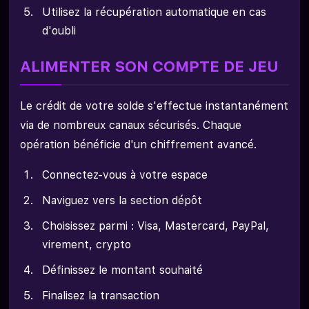
Utilisez la récupération automatique en cas
d'oubli
ALIMENTER SON COMPTE DE JEU
Le crédit de votre solde s'effectue instantanément
via de nombreux canaux sécurisés. Chaque
opération bénéficie d'un chiffrement avancé.
Connectez-vous à votre espace
Naviguez vers la section dépôt
Choisissez parmi : Visa, Mastercard, PayPal,
virement, crypto
Définissez le montant souhaité
Finalisez la transaction