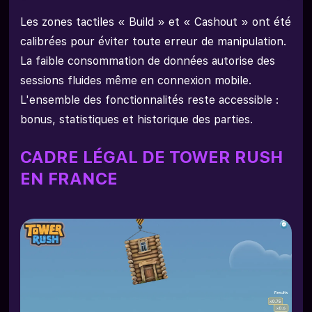
Les zones tactiles « Build » et « Cashout » ont été
calibrées pour éviter toute erreur de manipulation.
La faible consommation de données autorise des
sessions fluides même en connexion mobile.
L'ensemble des fonctionnalités reste accessible :
bonus, statistiques et historique des parties.
CADRE LÉGAL DE TOWER RUSH
EN FRANCE